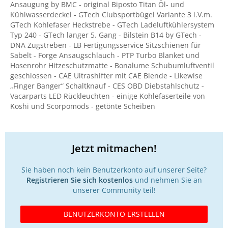
Ansaugung by BMC - original Biposto Titan Öl- und
Kühlwasserdeckel - GTech Clubsportbügel Variante 3 i.V.m.
GTech Kohlefaser Heckstrebe - GTech Ladeluftkühlersystem
Typ 240 - GTech langer 5. Gang - Bilstein B14 by GTech -
DNA Zugstreben - LB Fertigungsservice Sitzschienen für
Sabelt - Forge Ansaugschlauch - PTP Turbo Blanket und
Hosenrohr Hitzeschutzmatte - Bonalume Schubumluftventil
geschlossen - CAE Ultrashifter mit CAE Blende - Likewise
„Finger Banger“ Schaltknauf - CES OBD Diebstahlschutz -
Vacarparts LED Rückleuchten - einige Kohlefaserteile von
Koshi und Scorpomods - getönte Scheiben
Jetzt mitmachen!
Sie haben noch kein Benutzerkonto auf unserer Seite?
Registrieren Sie sich kostenlos
und nehmen Sie an
unserer Community teil!
BENUTZERKONTO ERSTELLEN