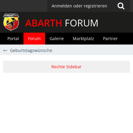
Anmelden oder registrieren
ABARTH
FORUM
Portal
Forum
Galerie
Marktplatz
Partner
Geburtstagswünsche