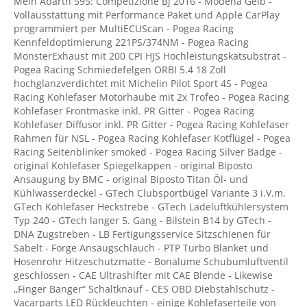
Mein Abarth 595: Competizione Bj 2016 - Modena Gelb -
Vollausstattung mit Performance Paket und Apple CarPlay
programmiert per MultiECUScan - Pogea Racing
Kennfeldoptimierung 221PS/374NM - Pogea Racing
MonsterExhaust mit 200 CPI HJS Hochleistungskatsubstrat -
Pogea Racing Schmiedefelgen ORBI 5.4 18 Zoll
hochglanzverdichtet mit Michelin Pilot Sport 4S - Pogea
Racing Kohlefaser Motorhaube mit 2x Trofeo - Pogea Racing
Kohlefaser Frontmaske inkl. PR Gitter - Pogea Racing
Kohlefaser Diffusor inkl. PR Gitter - Pogea Racing Kohlefaser
Rahmen für NSL - Pogea Racing Kohlefaser Kotflügel - Pogea
Racing Seitenblinker smoked - Pogea Racing Silver Badge -
original Kohlefaser Spiegelkappen - original Biposto
Ansaugung by BMC - original Biposto Titan Öl- und
Kühlwasserdeckel - GTech Clubsportbügel Variante 3 i.V.m.
GTech Kohlefaser Heckstrebe - GTech Ladeluftkühlersystem
Typ 240 - GTech langer 5. Gang - Bilstein B14 by GTech -
DNA Zugstreben - LB Fertigungsservice Sitzschienen für
Sabelt - Forge Ansaugschlauch - PTP Turbo Blanket und
Hosenrohr Hitzeschutzmatte - Bonalume Schubumluftventil
geschlossen - CAE Ultrashifter mit CAE Blende - Likewise
„Finger Banger“ Schaltknauf - CES OBD Diebstahlschutz -
Vacarparts LED Rückleuchten - einige Kohlefaserteile von