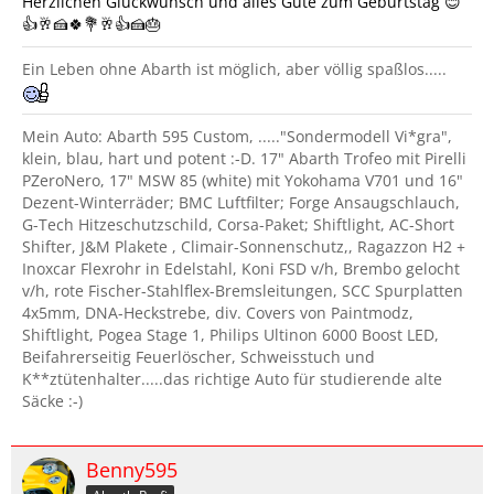
Herzlichen Glückwunsch und alles Gute zum Geburtstag 😊
👍🥂🍰🍀💐🥂👍🍰🎂
Ein Leben ohne Abarth ist möglich, aber völlig spaßlos.....
Mein Auto: Abarth 595 Custom, ....."Sondermodell Vi*gra",
klein, blau, hart und potent :-D. 17" Abarth Trofeo mit Pirelli
PZeroNero, 17" MSW 85 (white) mit Yokohama V701 und 16"
Dezent-Winterräder; BMC Luftfilter; Forge Ansaugschlauch,
G-Tech Hitzeschutzschild, Corsa-Paket; Shiftlight, AC-Short
Shifter, J&M Plakete , Climair-Sonnenschutz,, Ragazzon H2 +
Inoxcar Flexrohr in Edelstahl, Koni FSD v/h, Brembo gelocht
v/h, rote Fischer-Stahlflex-Bremsleitungen, SCC Spurplatten
4x5mm, DNA-Heckstrebe, div. Covers von Paintmodz,
Shiftlight, Pogea Stage 1, Philips Ultinon 6000 Boost LED,
Beifahrerseitig Feuerlöscher, Schweisstuch und
K**ztütenhalter.....das richtige Auto für studierende alte
Säcke :-)
Benny595