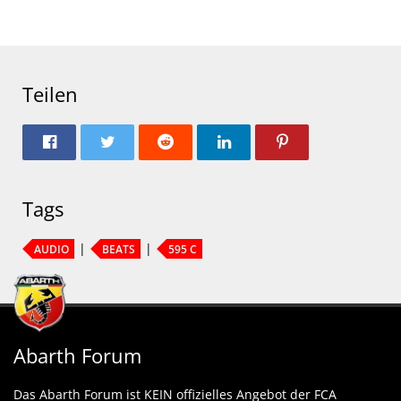
Teilen
Tags
AUDIO
BEATS
595 C
Abarth Forum
Das Abarth Forum ist KEIN offizielles Angebot der FCA