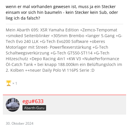
wenn er mal vorhanden gewesen ist, muss ja ein Stecker
einsam vor sich hin baumeln - kein Stecker kein Sub, oder
lieg ich da falsch?
Mein Abarth 695: XSR Yamaha Edition​ +Zemco-Tempomat
+smoked Seitenblinker +305mm Brembo +langer 5.Gang +G-
Tech Evo 240 LLK +G-Tech Evo200 Software +oberes
Motorlager mit Street- Powerflexverstärkung +G-Tech
Schaltwegsverkürzung +G-Tech GT550-ST114 +G-Tech
Hitzeschutz +Depo Racing 4in1 +KW V3 +NukePerformance
Öl-Catch Tank + bei knapp 188.000km ein Belüftungsloch im
2. Kolben ++neuer Daily Polo VI 116PS Serie :D
1
egu#633
Abarth-Guru
30. Oktober 2024