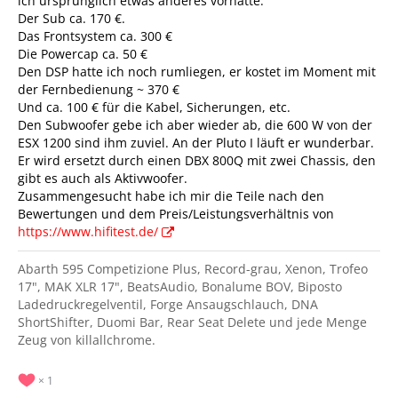
ich ursprünglich etwas anderes vorhatte.
Der Sub ca. 170 €.
Das Frontsystem ca. 300 €
Die Powercap ca. 50 €
Den DSP hatte ich noch rumliegen, er kostet im Moment mit
der Fernbedienung ~ 370 €
Und ca. 100 € für die Kabel, Sicherungen, etc.
Den Subwoofer gebe ich aber wieder ab, die 600 W von der
ESX 1200 sind ihm zuviel. An der Pluto I läuft er wunderbar.
Er wird ersetzt durch einen DBX 800Q mit zwei Chassis, den
gibt es auch als Aktivwoofer.
Zusammengesucht habe ich mir die Teile nach den
Bewertungen und dem Preis/Leistungsverhältnis von
https://www.hifitest.de/
Abarth 595 Competizione Plus, Record-grau, Xenon, Trofeo
17", MAK XLR 17", BeatsAudio, Bonalume BOV, Biposto
Ladedruckregelventil, Forge Ansaugschlauch, DNA
ShortShifter, Duomi Bar, Rear Seat Delete und jede Menge
Zeug von killallchrome.
1