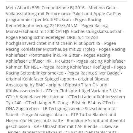
Mein Abarth 595: Competizione Bj 2016 - Modena Gelb -
Vollausstattung mit Performance Paket und Apple CarPlay
programmiert per MultiECUScan - Pogea Racing
Kennfeldoptimierung 221PS/374NM - Pogea Racing
MonsterExhaust mit 200 CPI HJS Hochleistungskatsubstrat -
Pogea Racing Schmiedefelgen ORBI 5.4 18 Zoll
hochglanzverdichtet mit Michelin Pilot Sport 4S - Pogea
Racing Kohlefaser Motorhaube mit 2x Trofeo - Pogea Racing
Kohlefaser Frontmaske inkl. PR Gitter - Pogea Racing
Kohlefaser Diffusor inkl. PR Gitter - Pogea Racing Kohlefaser
Rahmen für NSL - Pogea Racing Kohlefaser Kotflügel - Pogea
Racing Seitenblinker smoked - Pogea Racing Silver Badge -
original Kohlefaser Spiegelkappen - original Biposto
Ansaugung by BMC - original Biposto Titan Öl- und
Kühlwasserdeckel - GTech Clubsportbügel Variante 3 i.V.m.
GTech Kohlefaser Heckstrebe - GTech Ladeluftkühlersystem
Typ 240 - GTech langer 5. Gang - Bilstein B14 by GTech -
DNA Zugstreben - LB Fertigungsservice Sitzschienen für
Sabelt - Forge Ansaugschlauch - PTP Turbo Blanket und
Hosenrohr Hitzeschutzmatte - Bonalume Schubumluftventil
geschlossen - CAE Ultrashifter mit CAE Blende - Likewise
„Finger Banger“ Schaltknauf - CES OBD Diebstahlschutz -