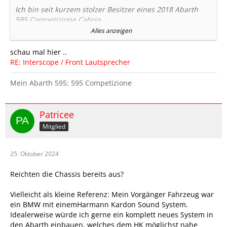
Ich bin seit kurzem stolzer Besitzer eines 2018 Abarth
595 Competizione Cabrio.
Alles anzeigen
Nun hat der Kleine ein Beats Audio System eingebaut.
..................
schau mal hier ..
Die Türen werde ich übrigens noch mit Alubutyl und
RE: Interscope / Front Lautsprecher
Schaumstoff auskleiden.
Mein Abarth 595: 595 Competizione
Danke für eure Hilfe.
Patricee
Patricee
Mitglied
25. Oktober 2024
Reichten die Chassis bereits aus?
Vielleicht als kleine Referenz: Mein Vorgänger Fahrzeug war
ein BMW mit einemHarmann Kardon Sound System.
Idealerweise würde ich gerne ein komplett neues System in
den Abarth einbauen, welches dem HK möglichst nahe