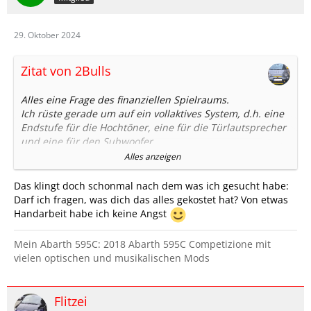
29. Oktober 2024
Zitat von 2Bulls
Alles eine Frage des finanziellen Spielraums.
Ich rüste gerade um auf ein vollaktives System, d.h. eine
Endstufe für die Hochtöner, eine für die Türlautsprecher
und eine für den Subwoofer.
Das alles geregelt über einen DSP und ich habe versucht
Alles anzeigen
im mittleren Preisbereich zu bleiben, da in der kleinen
Kiste meiner Meinung nach selbst das teuerste
Das klingt doch schonmal nach dem was ich gesucht habe:
Equipment nicht zu einem audiophilen Höhepunkt
Darf ich fragen, was dich das alles gekostet hat? Von etwas
führen kann.
Handarbeit habe ich keine Angst
DSP: Audison Bit Ten
Front: 2 x Hifonics Pluto II
Mein Abarth 595C: 2018 Abarth 595C Competizione mit
Sub: ESX DBX 300Q an einer ESX HXE1200.1DV2 oder
vielen optischen und musikalischen Mods
einer Hifonics Pluto I (Ich will keinen Aktivwoofer)
Die 3 Endstufen an einer 1,2 Farad Powercap
Frontsystem: Hifonics ZX-6.2C
Flitzei
Je nach Anschluss des Woofers kriege ich theoretisch so