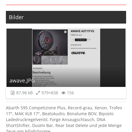
Bilder
awave.JPG
87,98 kB
979×838
156
Abarth 595 Competizione Plus, Record-grau, Xenon, Trofeo
17", MAK XLR 17", BeatsAudio, Bonalume BOV, Biposto
Ladedruckregelventil, Forge Ansaugschlauch, DNA
ShortShifter, Duomi Bar, Rear Seat Delete und jede Menge
Zeug von killallchrome.