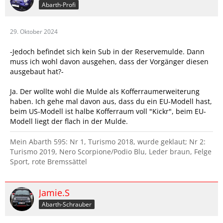
Abarth-Profi
zwischen 700 und 1300 Watt RMS aufs Ohr.
Als HU fungiert derzeit noch ein Xtrons Android Radio
Unmengen Dämmung und ordentliche Kabel
29. Oktober 2024
Und am Wichtigsten: Starke Nerven (das Kabelziehen in
dem Zwerg ist furchtbar, ausser du zerlegst das halbe
-Jedoch befindet sich kein Sub in der Reservemulde. Dann
Auto).
muss ich wohl davon ausgehen, dass der Vorgänger diesen
Für noch weitere Steigerung würde es dann schon
ausgebaut hat?-
wirklich teuer werden (Zweite Batterie, stärkere LiMa etc.)
Ja. Der wollte wohl die Mulde als Kofferraumerweiterung
haben. Ich gehe mal davon aus, dass du ein EU-Modell hast,
beim US-Modell ist halbe Kofferraum voll "Kickr", beim EU-
Modell liegt der flach in der Mulde.
Mein Abarth 595: Nr 1, Turismo 2018, wurde geklaut; Nr 2:
Turismo 2019, Nero Scorpione/Podio Blu, Leder braun, Felge
Sport, rote Bremssättel
Jamie.S
Abarth-Schrauber