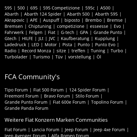
595
500
695
595 Competizione
595c
A500
Abarth
Abarth 124 Spider
Abarth 500
Abarth 595
Akrapovic
APE
Auspuff
biposto
Brembo
Bremse
Bremsen
Chiptuning
competizione
esseesse
Evo
Fahrwerk
Felgen
Fiat
G-tech
GPA
Grande Punto
Gtech
HILFE
JLt
JVC
Kaufberatung
Kupplung
Ladedruck
LED
Motor
Pista
Punto
Punto Evo
Radio
Record Monza
sitze
treffen
Tuning
Turbo
Turbolader
Turismo
Tüv
vorstellung
Öl
FCA Community's
Tipo Forum
Fiat 500 Forum
124 Spider Forum
Freemont Forum
Bravo Forum
Stilo Forum
Grande Punto Forum
Fiat 600e Forum
Topolino Forum
Grande Panda Forum
Weitere Fiat Konzern Marken Communities
Fiat Forum
Lancia Forum
Jeep Forum
Jeep 4xe Forum
Jeep Avenger Forum
Alfa Romeo Forum