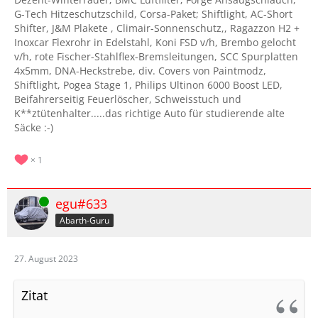
G-Tech Hitzeschutzschild, Corsa-Paket; Shiftlight, AC-Short
Shifter, J&M Plakete , Climair-Sonnenschutz,, Ragazzon H2 +
Inoxcar Flexrohr in Edelstahl, Koni FSD v/h, Brembo gelocht
v/h, rote Fischer-Stahlflex-Bremsleitungen, SCC Spurplatten
4x5mm, DNA-Heckstrebe, div. Covers von Paintmodz,
Shiftlight, Pogea Stage 1, Philips Ultinon 6000 Boost LED,
Beifahrerseitig Feuerlöscher, Schweisstuch und
K**ztütenhalter.....das richtige Auto für studierende alte
Säcke :-)
1
Online
egu#633
Abarth-Guru
27. August 2023
Zitat