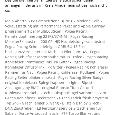
Das die Memminger mittlerweile auch schon damit
anfangen… Bei uns im Kreis Mindelheim ist das noch nicht
so.
Mein Abarth 595: Competizione Bj 2016 - Modena Gelb -
Vollausstattung mit Performance Paket und Apple CarPlay
programmiert per MultiECUScan - Pogea Racing
Kennfeldoptimierung 221PS/374NM - Pogea Racing
MonsterExhaust mit 200 CPI HJS Hochleistungskatsubstrat -
Pogea Racing Schmiedefelgen ORBI 5.4 18 Zoll
hochglanzverdichtet mit Michelin Pilot Sport 4S - Pogea
Racing Kohlefaser Motorhaube mit 2x Trofeo - Pogea Racing
Kohlefaser Frontmaske inkl. PR Gitter - Pogea Racing
Kohlefaser Diffusor inkl. PR Gitter - Pogea Racing Kohlefaser
Rahmen für NSL - Pogea Racing Kohlefaser Kotflügel - Pogea
Racing Seitenblinker smoked - Pogea Racing Silver Badge -
original Kohlefaser Spiegelkappen - original Biposto
Ansaugung by BMC - original Biposto Titan Öl- und
Kühlwasserdeckel - GTech Clubsportbügel Variante 3 i.V.m.
GTech Kohlefaser Heckstrebe - GTech Ladeluftkühlersystem
Typ 240 - GTech langer 5. Gang - Bilstein B14 by GTech -
DNA Zugstreben - LB Fertigungsservice Sitzschienen für
Sabelt - Forge Ansaugschlauch - PTP Turbo Blanket und